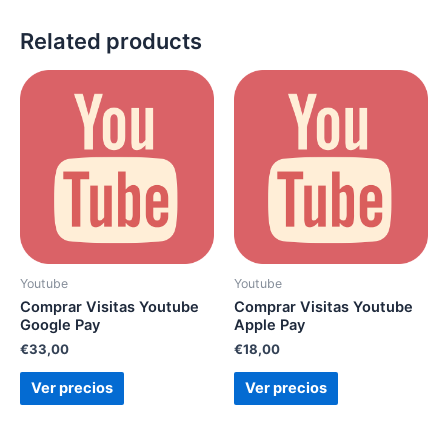
Related products
Youtube
Youtube
Comprar Visitas Youtube
Comprar Visitas Youtube
Google Pay
Apple Pay
€
33,00
€
18,00
Ver precios
Ver precios