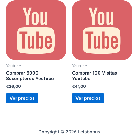
Youtube
Youtube
Comprar 5000
Comprar 100 Visitas
Suscriptores Youtube
Youtube
€
26,00
€
41,00
Ver precios
Ver precios
Copyright © 2026 Letsbonus