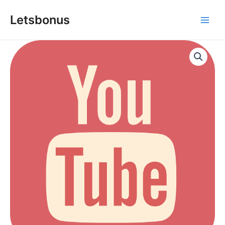
Aller
au
Letsbonus
Main
contenu
Men